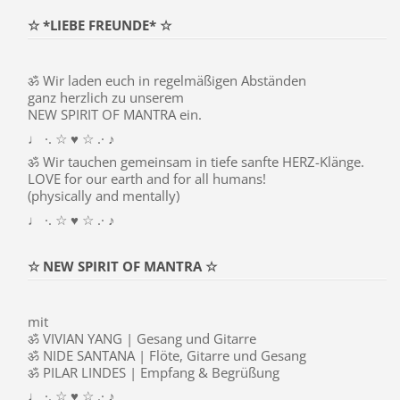
☆ *LIEBE FREUNDE* ☆
ॐ Wir laden euch in regelmäßigen Abständen
ganz herzlich zu unserem
NEW SPIRIT OF MANTRA ein.
♩ ·. ☆ ♥ ☆ .· ♪
ॐ Wir tauchen gemeinsam in tiefe sanfte HERZ-Klänge.
LOVE for our earth and for all humans!
(physically and mentally)
♩ ·. ☆ ♥ ☆ .· ♪
☆ NEW SPIRIT OF MANTRA ☆
mit
ॐ VIVIAN YANG | Gesang und Gitarre
ॐ NIDE SANTANA | Flöte, Gitarre und Gesang
ॐ PILAR LINDES | Empfang & Begrüßung
♩ ·. ☆ ♥ ☆ .· ♪