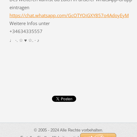
eintragen
https://chat.whatsapp.com/GcOTYOiGXY857o4AdoyEyM
Weitere Infos unter
+34634335557
♩ ·. ☆ ♥ ☆. · ♪
© 2005 - 2024 Alle Rechte vorbehalten.