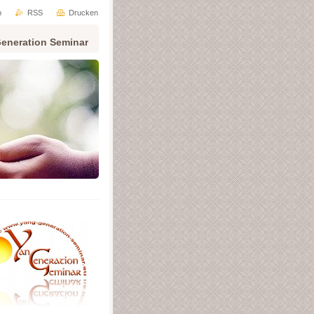
p
RSS
Drucken
eneration Seminar