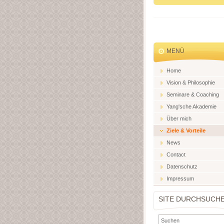
MENÜ
Home
Vision & Philosophie
Seminare & Coaching
Yang'sche Akademie
Über mich
Ziele & Vorteile
News
Contact
Datenschutz
Impressum
SITE DURCHSUCH